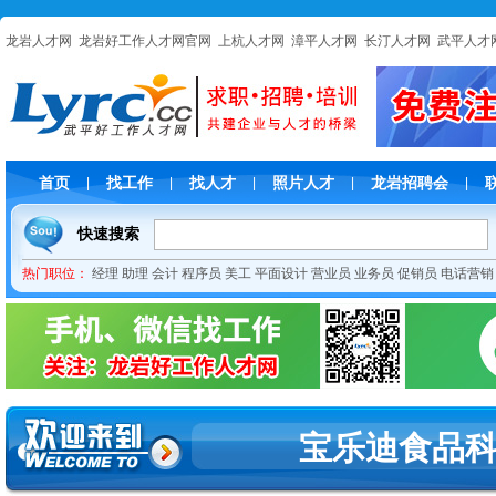
龙岩人才网
龙岩好工作人才网官网
上杭人才网
漳平人才网
长汀人才网
武平人才
首页
找工作
找人才
照片人才
龙岩招聘会
|
|
|
|
|
快速搜索
热门职位：
经理
助理
会计
程序员
美工
平面设计
营业员
业务员
促销员
电话营销
宝乐迪食品