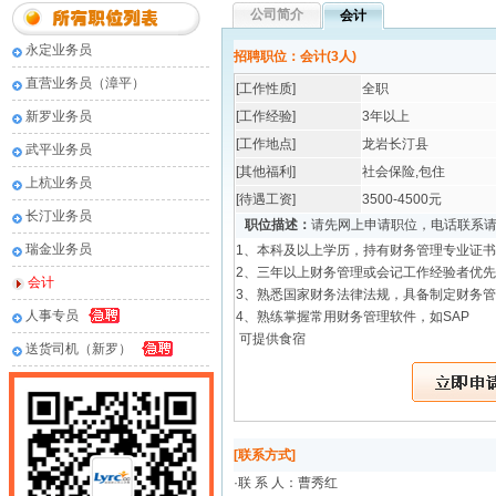
公司简介
会计
永定业务员
招聘职位：会计(3人)
直营业务员（漳平）
[工作性质]
全职
新罗业务员
[工作经验]
3年以上
[工作地点]
龙岩长汀县
武平业务员
[其他福利]
社会保险,包住
上杭业务员
[待遇工资]
3500-4500元
长汀业务员
职位描述：
请先网上申请职位，电话联系
瑞金业务员
1、本科及以上学历，持有财务管理专业证书
2、三年以上财务管理或会记工作经验者优先
会计
3、熟悉国家财务法律法规，具备制定财务
人事专员
4、熟练掌握常用财务管理软件，如SAP
可提供食宿
送货司机（新罗）
[联系方式]
·联 系 人：
曹秀红