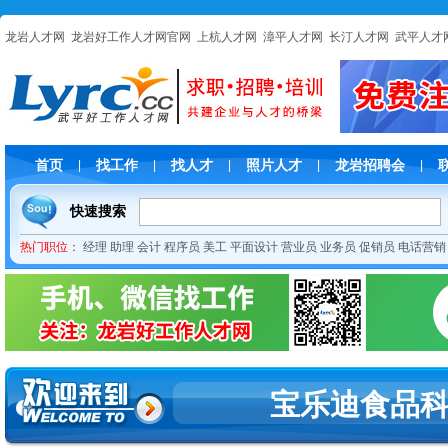
龙岩人才网
龙岩好工作人才网官网
上杭人才网
漳平人才网
长汀人才网
武平人才
首页
找工作
找人才
照片人才
龙岩招聘会
|
|
|
|
|
快速搜索
热门职位：
经理
助理
会计
程序员
美工
平面设计
营业员
业务员
促销员
电话营销
宝乐迪食品