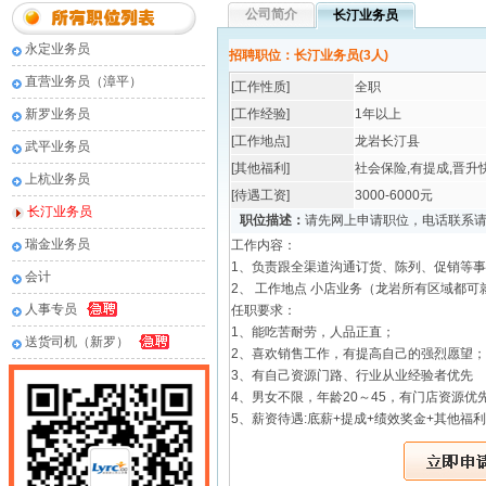
公司简介
长汀业务员
永定业务员
招聘职位：长汀业务员(3人)
直营业务员（漳平）
[工作性质]
全职
新罗业务员
[工作经验]
1年以上
[工作地点]
龙岩长汀县
武平业务员
[其他福利]
社会保险,有提成,晋升
上杭业务员
[待遇工资]
3000-6000元
长汀业务员
职位描述：
请先网上申请职位，电话联系
瑞金业务员
工作内容：
1、负责跟全渠道沟通订货、陈列、促销等
会计
2、 工作地点 小店业务（龙岩所有区域都可
人事专员
任职要求：
1、能吃苦耐劳，人品正直；
送货司机（新罗）
2、喜欢销售工作，有提高自己的强烈愿望；
3、有自己资源门路、行业从业经验者优先
4、男女不限，年龄20～45，有门店资源优
5、薪资待遇:底薪+提成+绩效奖金+其他福