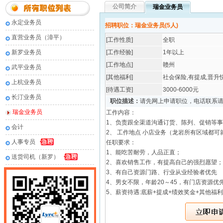
公司简介
瑞金业务员
永定业务员
招聘职位：瑞金业务员(5人)
直营业务员（漳平）
[工作性质]
全职
新罗业务员
[工作经验]
1年以上
[工作地点]
赣州
武平业务员
[其他福利]
社会保险,有提成,晋升
上杭业务员
[待遇工资]
3000-6000元
长汀业务员
职位描述：
请先网上申请职位，电话联系
瑞金业务员
工作内容：
1、负责跟全渠道沟通订货、陈列、促销等
会计
2、 工作地点 小店业务（龙岩所有区域都可
人事专员
任职要求：
1、能吃苦耐劳，人品正直；
送货司机（新罗）
2、喜欢销售工作，有提高自己的强烈愿望；
3、有自己资源门路、行业从业经验者优先
4、男女不限，年龄20～45，有门店资源优
5、薪资待遇:底薪+提成+绩效奖金+其他福