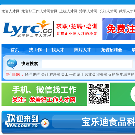
龙岩人才网
龙岩好工作人才网官网
上杭人才网
漳平人才网
长汀人才网
武平人才
首页
找工作
找人才
照片人才
龙岩招聘会
|
|
|
|
|
快速搜索
热门职位：
经理
助理
会计
程序员
美工
平面设计
营业员
业务员
促销员
电话营销
宝乐迪食品