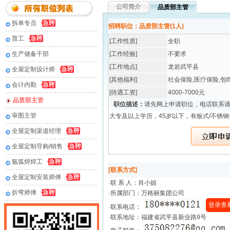
公司简介
品质部主管
拆单专员
招聘职位：品质部主管(1人)
普工
[工作性质]
全职
生产储备干部
[工作经验]
不要求
[工作地点]
龙岩武平县
全屋定制设计师
[其他福利]
社会保险,医疗保险,包
会计内勤
[待遇工资]
4000-7000元
品质部主管
职位描述：
请先网上申请职位，电话联系
审图主管
大专及以上学历，45岁以下，有板式/不锈
全屋定制渠道经理
全屋定制导购/销售
氩弧焊焊工
[联系方式]
全屋定制安装师傅
·联 系 人：
肖小姐
折弯师傅
·所属部门：万格丽集团公司
登录查
·联系电话：
·联系地址：福建省武平县新业路9号