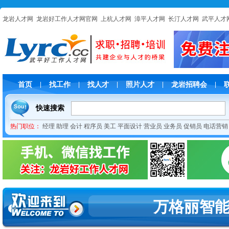
龙岩人才网
龙岩好工作人才网官网
上杭人才网
漳平人才网
长汀人才网
武平人才
首页
找工作
找人才
照片人才
龙岩招聘会
|
|
|
|
|
快速搜索
热门职位：
经理
助理
会计
程序员
美工
平面设计
营业员
业务员
促销员
电话营销
万格丽智