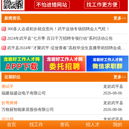
新闻资讯
更多>>
300多人达成初步就业意向！武平这场专场招聘会人气旺！
2024年武平县“七月季·百日千万招聘专项行动”系列活动公告
武平县2024年“才聚武平·绽放青春”高校毕业生直播带岗招聘会成功举办
近期职位
更多>>
测试手
龙岩武平县
福建福盛达电子有限公司
2026-08-06
折弯师傅
龙岩武平县
万格丽智能家居股份有限公司
2026-08-06
设计师
龙岩武平县
首页
找工作
资讯
招人才
我的
龙岩市盛世唐朝装饰工程有限公...
2026-08-05